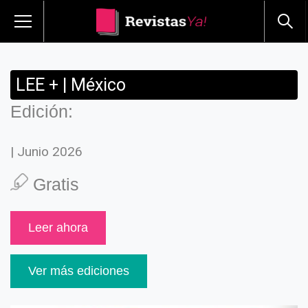
LEE + | México
Edición:
| Junio 2026
Gratis
Leer ahora
Ver más ediciones